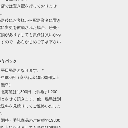
当店では置き配を行っておりませ
ん。
発送後にお客様から配送業者に置き
配に変更を依頼された場合、紛失・
破損がありましても責任は負いかね
ますので、あらかじめご了承下さい
ゆうパック
＊平日発送となります。＊
送料900円（商品代金19800円以上
は無料）
北海道は1,300円、沖縄は1,200
円とさせて頂きます。他、離島は別
途送料を見積りしてご連絡いたしま
す。
＊調整・委託商品のご依頼で19800
円以上になりましても送料は別途頂