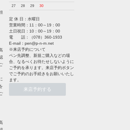
27
28
29
30
担
定 休 日：水曜日
営業時間：11：00～19：00
土日祝日：10：00～19：00
電 話：（078）360-1933
E-mail：pen@p-n-m.net
※来店予約について
高
ペン先調整、新規ご購入などの場
認
合、なるべくお待たせしないように
ご
ご予約を承ります。来店予約ボタン
でご予約のお手続きをお願いいたし
に
ます。
を
来店予約する
ご
高
認