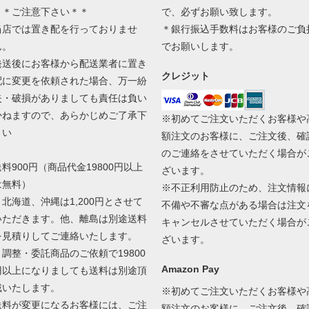
＊＊ご注意下さい＊＊
で、必ずお願い致します。
当店では置き配を行っておりませ
＊銀行振込手数料はお客様のご負
ん。
でお願いします。
発送後にお客様から配送業者に置き
クレジット
配に変更を依頼された場合、万一紛
失・破損がありましても責任は負い
かねますので、あらかじめご了承下
※初めてご注文いただくお客様や
さい
額注文のお客様に、ご注文後、確
のご連絡をさせていただく場合が
送料900円（商品代金19800円以上
ざいます。
は無料）
※不正利用防止のため、注文情報
＊北海道、沖縄は1,200円とさせて
不備や不審な点がある場合は注文
いただきます。他、離島は別途送料
キャンセルさせていただく場合が
を見積りしてご連絡いたします。
ざいます。
＊調整・委託商品のご依頼で19800
Amazon Pay
円以上になりましても送料は別途頂
戴いたします。
※初めてご注文いただくお客様や
送料が変更になるお客様には、ご注
額注文のお客様に、ご注文後、確