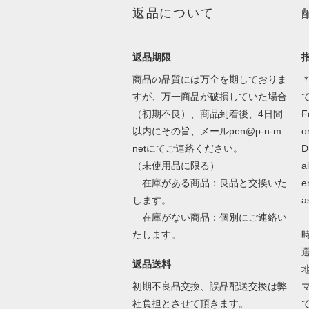
返品について
返品期限
商品の品質には万全を期しておりま
＊
すが、万一商品が破損していた場合
（初期不良）、商品到着後、4日間
F
以内にその旨、メールpen@p-n-m.
o
netにてご連絡ください。
D
（未使用品に限る）
a
在庫がある商品：良品と交換いた
e
します。
a
在庫がない商品：個別にご連絡い
たします。
返品送料
初期不良品交換、誤品配送交換は弊
社負担とさせて頂きます。