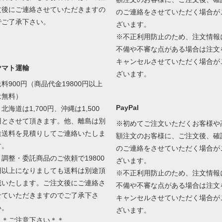
文後にご連絡させていただきますの
のご連絡をさせていただく場合が
でご了承下さい。
ざいます。
※不正利用防止のため、注文情報
不備や不審な点がある場合は注文
キャンセルさせていただく場合が
ヤマト運輸
ざいます。
送料900円（商品代金19800円以上
は無料）
PayPal
北海道は1,700円、沖縄は1,500
円とさせて頂きます。他、離島は別
※初めてご注文いただくお客様や
途送料を見積りしてご連絡いたしま
額注文のお客様に、ご注文後、確
す。
のご連絡をさせていただく場合が
＊調整・委託商品のご依頼で19800
ざいます。
円以上になりましても送料は別途頂
※不正利用防止のため、注文情報
戴いたします。ご注文後にご連絡さ
不備や不審な点がある場合は注文
せていただきますのでご了承下さ
キャンセルさせていただく場合が
い。
ざいます。
＊＊ご注意下さい＊＊