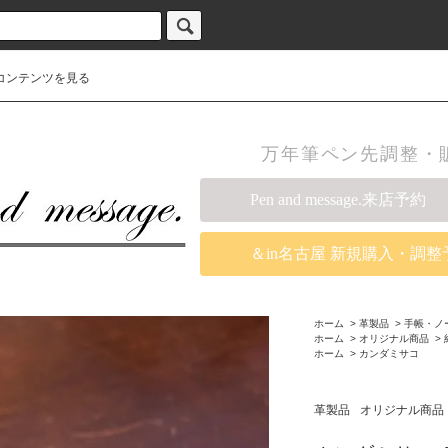
コンテンツを見る
万年筆ペン先調整・販売の
Pen and message.来店予約
＆in名古屋 新規購入・調整
ホーム
>
革製品
>
手帳・ノ
ホーム
>
オリジナル商品
>
ホーム
>
カンダミサコ
革製品
オリジナル商品