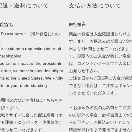
配送・送料について
支払い方法について
指定なし
銀行振込
Please note＊（海外発送につい
商品の発送は入金確認後となりま
て）
す。また、お振込みの期限はご注
or customers requesting internati
日より7日間とさせていただきま
nal shipping
す。期限内のご入金が難しい場合
ue to the impact of the presidenti
は、コメントかメールでご入金日
l order, we have suspended shipm
お知らせ下さい。
nts to the United States. We kindly
ご注文日から7日以降ご入金が確
sk for your understanding.
できない場合は、ご注文はキャン
ルとさせていただきます。
時間指定のないお客様はこちらをお
選び下さい。
＊お振込み名義のお名前がご注文
地域とサイズに合った配送業者（ヤ
の方以外の場合、必ず当店までお
マト運輸・ゆうパック・佐川急便）
らせ下さい。お振込みいただいて
で送らせていただきます。
確認が取れるまで発送できません