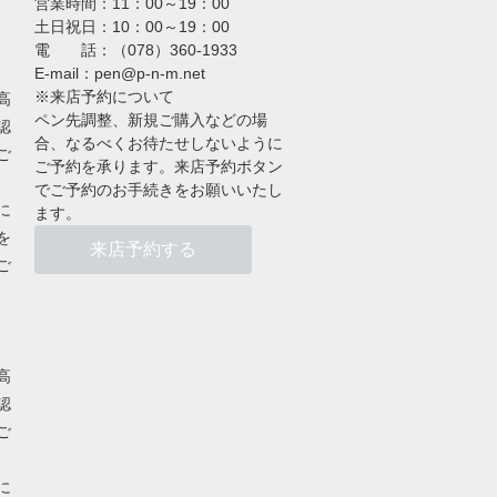
営業時間：11：00～19：00
土日祝日：10：00～19：00
電 話：（078）360-1933
E-mail：pen@p-n-m.net
※来店予約について
高
ペン先調整、新規ご購入などの場
認
合、なるべくお待たせしないように
ご
ご予約を承ります。来店予約ボタン
でご予約のお手続きをお願いいたし
に
ます。
を
来店予約する
ご
高
認
ご
に