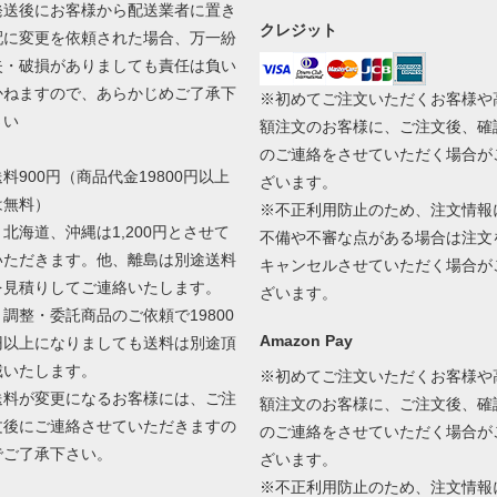
発送後にお客様から配送業者に置き
クレジット
配に変更を依頼された場合、万一紛
失・破損がありましても責任は負い
かねますので、あらかじめご了承下
※初めてご注文いただくお客様や
さい
額注文のお客様に、ご注文後、確
のご連絡をさせていただく場合が
送料900円（商品代金19800円以上
ざいます。
は無料）
※不正利用防止のため、注文情報
＊北海道、沖縄は1,200円とさせて
不備や不審な点がある場合は注文
いただきます。他、離島は別途送料
キャンセルさせていただく場合が
を見積りしてご連絡いたします。
ざいます。
＊調整・委託商品のご依頼で19800
Amazon Pay
円以上になりましても送料は別途頂
戴いたします。
※初めてご注文いただくお客様や
送料が変更になるお客様には、ご注
額注文のお客様に、ご注文後、確
文後にご連絡させていただきますの
のご連絡をさせていただく場合が
でご了承下さい。
ざいます。
※不正利用防止のため、注文情報