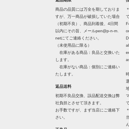
返品期限
商品の品質には万全を期しておりま
＊
すが、万一商品が破損していた場合
（初期不良）、商品到着後、4日間
F
以内にその旨、メールpen@p-n-m.
o
netにてご連絡ください。
D
（未使用品に限る）
a
在庫がある商品：良品と交換いた
e
します。
a
在庫がない商品：個別にご連絡い
たします。
返品送料
初期不良品交換、誤品配送交換は弊
社負担とさせて頂きます。
お手数ですが、まず当店にご連絡下
さい。