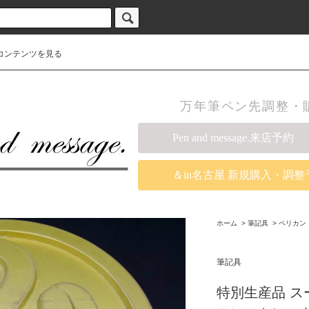
コンテンツを見る
万年筆ペン先調整・販売の
Pen and message.来店予約
＆in名古屋 新規購入・調整
ホーム
>
筆記具
>
ペリカン
筆記具
特別生産品 ス