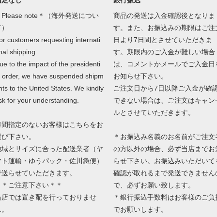
指定なし
銀行振込
Please note＊（海外発送につい
商品の発送は入金確認後となりま
て）
す。また、お振込みの期限はご注
or customers requesting internati
日より7日間とさせていただきま
nal shipping
す。期限内のご入金が難しい場合
ue to the impact of the presidenti
は、コメントかメールでご入金日
l order, we have suspended shipm
お知らせ下さい。
nts to the United States. We kindly
ご注文日から7日以降ご入金が確
sk for your understanding.
できない場合は、ご注文はキャン
ルとさせていただきます。
時間指定のないお客様はこちらをお
選び下さい。
＊お振込み名義のお名前がご注文
地域とサイズに合った配送業者（ヤ
の方以外の場合、必ず当店までお
マト運輸・ゆうパック・佐川急便）
らせ下さい。お振込みいただいて
で送らせていただきます。
確認が取れるまで発送できません
＊＊ご注意下さい＊＊
で、必ずお願い致します。
当店では置き配を行っておりませ
＊銀行振込手数料はお客様のご負
ん。
でお願いします。