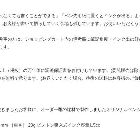
れなくても書くことができる」「ペン先を紙に置くとインクが出る」よ
、お客様が書いて慣らしていく余地も残しています。お使いいただくう
希望の方は、ショッピングカート内の備考欄に筆記角度・インク出の好み
ます。
以上（税抜）の万年筆に調整保証書をお付けしています。(委託販売は除
整を無料で承ります。(お送りいただく場合、往復の送料はお客様のご負
だきましたお客様に、オーダー靴の端材で製作しましたオリジナルペン
mm ［重さ］ 29g ピストン吸入式インク容量1.5cc