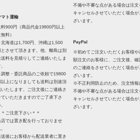
不備や不審な点がある場合は注文
キャンセルさせていただく場合が
ヤマト運輸
ざいます。
送料900円（商品代金19800円以上
は無料）
PayPal
北海道は1,700円、沖縄は1,500
円とさせて頂きます。他、離島は別
※初めてご注文いただくお客様や
途送料を見積りしてご連絡いたしま
額注文のお客様に、ご注文後、確
す。
のご連絡をさせていただく場合が
＊調整・委託商品のご依頼で19800
ざいます。
円以上になりましても送料は別途頂
※不正利用防止のため、注文情報
戴いたします。ご注文後にご連絡さ
不備や不審な点がある場合は注文
せていただきますのでご了承下さ
キャンセルさせていただく場合が
い。
ざいます。
＊＊ご注意下さい＊＊
当店では置き配を行っておりませ
ん。
発送後にお客様から配送業者に置き