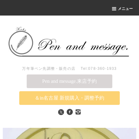
メニュー
万年筆ペン先調整・販売の店 Tel:078-360-1933
Pen and message.来店予約
＆in名古屋 新規購入・調整予約