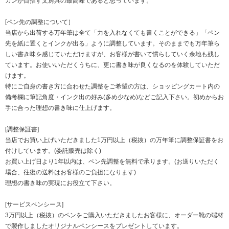
カンが目指す文房具の最高峰であると思っています。
[ペン先の調整について］
当店から出荷する万年筆は全て「力を入れなくても書くことができる」「ペン
先を紙に置くとインクが出る」ように調整しています。そのままでも万年筆ら
しい書き味を感じていただけますが、お客様が書いて慣らしていく余地も残し
ています。お使いいただくうちに、更に書き味が良くなるのを体験していただ
けます。
特にご自身の書き方に合わせた調整をご希望の方は、ショッピングカート内の
備考欄に筆記角度・インク出の好み(多め少なめ)などご記入下さい。初めからお
手に合った理想の書き味に仕上げます。
[調整保証書]
当店でお買い上げいただきました1万円以上（税抜）の万年筆に調整保証書をお
付けしています。(委託販売は除く)
お買い上げ日より1年以内は、ペン先調整を無料で承ります。(お送りいただく
場合、往復の送料はお客様のご負担になります)
理想の書き味の実現にお役立て下さい。
[サービスペンシース]
3万円以上（税抜）のペンをご購入いただきましたお客様に、オーダー靴の端材
で製作しましたオリジナルペンシースをプレゼントしています。