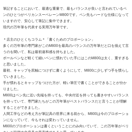
筆記することにおいて、最適な重量で、最もバランスが良いと言われているペ
ンのひとつがペリカンスーベレーンM800です。ペン先もハードな仕様になって
いますので、安心して筆記に集中できます。
現代の万年筆を代表する実用万年筆です。
＊店主のひとくちコラム＊「書くためのプロポーション」
多くの万年筆の専門家がこのM800を最高のバランスの万年筆だと口を揃えて言
うのを聞いて、私は最初違和感を持ちました。
ボールペンなど軽くて細いペンに慣れていた手にはこのM800は太く、重すぎる
と思いました。
最初、キャップを尻軸につけずに書くようにして、M800に少しずつ手を慣らし
ていきました。
手が慣れるとキャップをつけた方が、軽い筆圧で書くことができることが分か
りました。
M800はペン先に近い先端を持っても、中央付近を持っても書きやすいバランス
を持っていて、専門家たちがこの万年筆がベストバランスだと言うことが理解
することができました。
人間工学などの考え方が筆記具の世界に来る前から、M800は今のプロポーショ
ンになっていて、今もそれは変わっていません。
M800のプロポーションは書くということにのみ向いていて、この万年筆がペリ