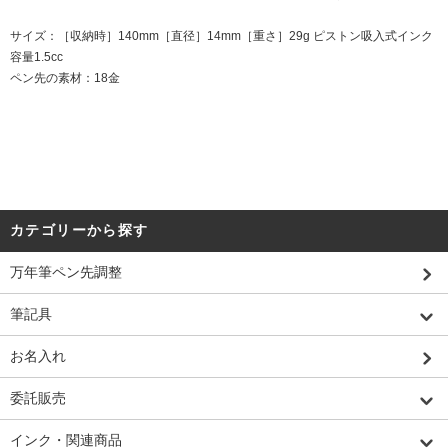
サイズ：［収納時］140mm［直径］14mm［重さ］29g ピストン吸入式インク
容量1.5cc
ペン先の素材：18金
カテゴリーから探す
万年筆ペン先調整
筆記具
お名入れ
委託販売
インク・関連商品