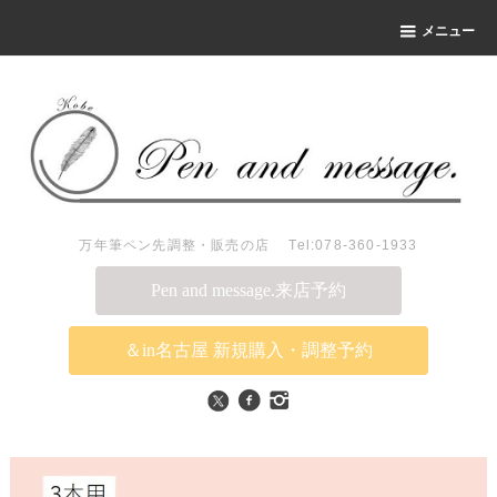
メニュー
万年筆ペン先調整・販売の店 Tel:078-360-1933
Pen and message.来店予約
＆in名古屋 新規購入・調整予約