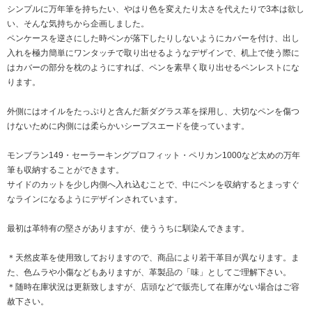
シンプルに万年筆を持ちたい、やはり色を変えたり太さを代えたりで3本は欲し
い、そんな気持ちから企画しました。
ペンケースを逆さにした時ペンが落下したりしないようにカバーを付け、出し
入れを極力簡単にワンタッチで取り出せるようなデザインで、机上で使う際に
はカバーの部分を枕のようにすれば、ペンを素早く取り出せるペンレストにな
ります。
外側にはオイルをたっぷりと含んだ新ダグラス革を採用し、大切なペンを傷つ
けないために内側には柔らかいシープスエードを使っています。
モンブラン149・セーラーキングプロフィット・ペリカン1000など太めの万年
筆も収納することができます。
サイドのカットを少し内側へ入れ込むことで、中にペンを収納するとまっすぐ
なラインになるようにデザインされています。
最初は革特有の堅さがありますが、使ううちに馴染んできます。
＊天然皮革を使用致しておりますので、商品により若干革目が異なります。ま
た、色ムラや小傷などもありますが、革製品の「味」としてご理解下さい。
＊随時在庫状況は更新致しますが、店頭などで販売して在庫がない場合はご容
赦下さい。