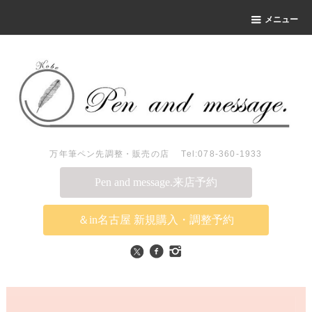
メニュー
万年筆ペン先調整・販売の店 Tel:078-360-1933
Pen and message.来店予約
＆in名古屋 新規購入・調整予約