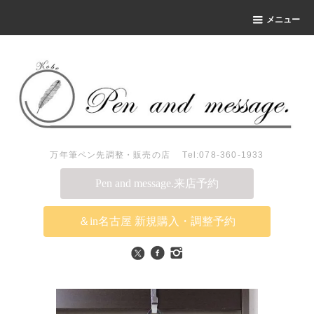
メニュー
万年筆ペン先調整・販売の店 Tel:078-360-1933
Pen and message.来店予約
＆in名古屋 新規購入・調整予約