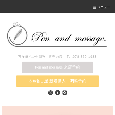
メニュー
万年筆ペン先調整・販売の店 Tel:078-360-1933
Pen and message.来店予約
＆in名古屋 新規購入・調整予約