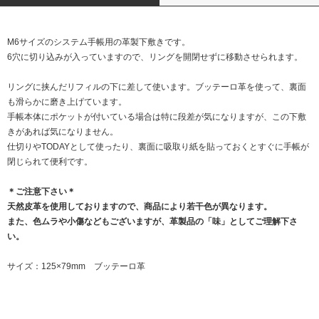
M6サイズのシステム手帳用の革製下敷きです。
6穴に切り込みが入っていますので、リングを開閉せずに移動させられます。
リングに挟んだリフィルの下に差して使います。ブッテーロ革を使って、裏面
も滑らかに磨き上げています。
手帳本体にポケットが付いている場合は特に段差が気になりますが、この下敷
きがあれば気になりません。
仕切りやTODAYとして使ったり、裏面に吸取り紙を貼っておくとすぐに手帳が
閉じられて便利です。
＊ご注意下さい＊
天然皮革を使用しておりますので、商品により若干色が異なります。
また、色ムラや小傷などもございますが、革製品の「味」としてご理解下さ
い。
サイズ：125×79mm ブッテーロ革