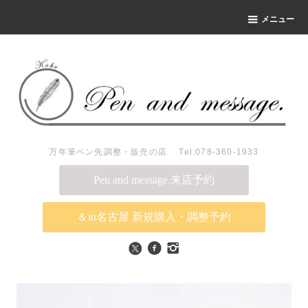
メニュー
万年筆ペン先調整・販売の店 Tel:078-360-1933
Pen and message.来店予約
＆in名古屋 新規購入・調整予約