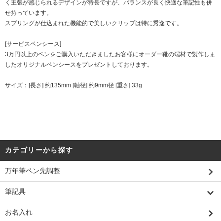
く主張が感じられるデザインが特長ですが、バランスが良く快適な筆記性も併
せ持っています。
スプリングが仕込まれた機能的で美しいクリップは特に秀逸です。
[サービスペンシース]
3万円以上のペンをご購入いただきましたお客様にオーダー靴の端材で製作しま
したオリジナルペンシースをプレゼントしております。
サイズ：[長さ] 約135mm [軸径] 約9mm径 [重さ] 33g
カテゴリーから探す
万年筆ペン先調整
筆記具
お名入れ