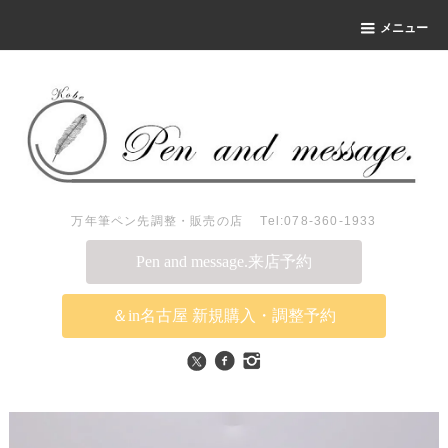
メニュー
万年筆ペン先調整・販売の店 Tel:078-360-1933
Pen and message.来店予約
＆in名古屋 新規購入・調整予約