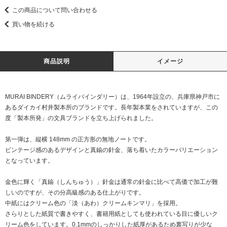
この商品について問い合わせる
買い物を続ける
商品説明
イメージ
MURAI BINDERY（ムライバインダリー）は、1964年設立の、兵庫県神戸市に
あるダイカイ村井製本所のブランドです。長年製本業をされていますが、この
度「製本所発」の文具ブランドを立ち上げられました。
第一弾は、縦横 148mm の正方形の無地ノートです。
ビンテージ感のあるデザインと真鍮の針金、落ち着いたカラーバリエーション
となっています。
金色に輝く「真鍮（しんちゅう）」針金は通常の針金に比べて高価で加工が難
しいのですが、その分高級感のある仕上がりです。
中紙にはクリーム色の「淡（あわ）クリームキンマリ」を採用。
さらりとした紙質で書きやすく、書籍用紙としても使われている目に優しいク
リーム色をしています。0.1mmのしっかりした紙厚があるため裏写りが少な