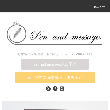
メニュー
万年筆ペン先調整・販売の店 Tel:078-360-1933
Pen and message.来店予約
＆in名古屋 新規購入・調整予約