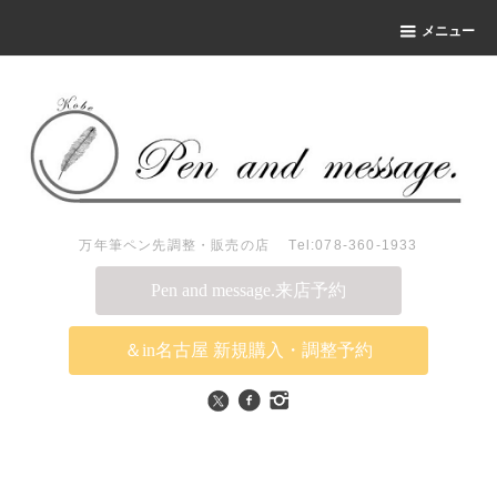
メニュー
万年筆ペン先調整・販売の店 Tel:078-360-1933
Pen and message.来店予約
＆in名古屋 新規購入・調整予約