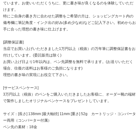
ています。お使いいただくうちに、更に書き味が良くなるのを体験していただ
けます。
特にご自身の書き方に合わせた調整をご希望の方は、ショッピングカート内の
備考欄に筆記角度・インク出の好み(多め少なめ)などご記入下さい。初めからお
手に合った理想の書き味に仕上げます。
[調整保証書]
当店でお買い上げいただきました1万円以上（税抜）の万年筆に調整保証書をお
付けしています。(委託販売は除く)
お買い上げ日より1年以内は、ペン先調整を無料で承ります。(お送りいただく
場合、往復の送料はお客様のご負担になります)
理想の書き味の実現にお役立て下さい。
[サービスペンケース]
3万円以上（税抜）のペンをご購入いただきましたお客様に、オーダー靴の端材
で製作しましたオリジナルペンケースをプレゼントしています。
サイズ：[長さ] 138mm [最大軸径] 11mm [重さ] 52g カートリッジ・コンバータ
ー両用（コンバーター付属）
ペン先の素材：18金