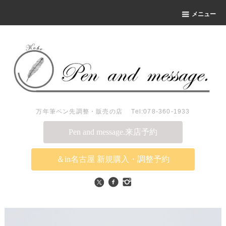
メニュー
万年筆ペン先調整・販売の店 Tel:078-360-1933
Pen and message.来店予約
＆in名古屋 新規購入・調整予約