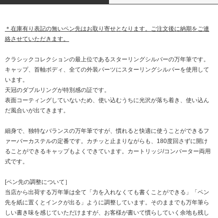
＊在庫有り表記の無いペン先はお取り寄せとなります。ご注文後に納期をご連
絡させていただきます。
クラシックコレクションの最上位であるスターリングシルバーの万年筆です。
キャップ、首軸ボディ、全ての外装パーツにスターリングシルバーを使用して
います。
天冠のダブルリングが特別感の証です。
表面コーティングしていないため、使い込むうちに光沢が落ち着き、使い込ん
だ風合いが出てきます。
細身で、独特なバランスの万年筆ですが、慣れると快適に使うことができるフ
ァーバーカステルの定番です。カチッと止まりながらも、180度回さずに開け
ることができるキャップもよくできています。カートリッジ/コンバーター両用
式です。
[ペン先の調整について］
当店から出荷する万年筆は全て「力を入れなくても書くことができる」「ペン
先を紙に置くとインクが出る」ように調整しています。そのままでも万年筆ら
しい書き味を感じていただけますが、お客様が書いて慣らしていく余地も残し