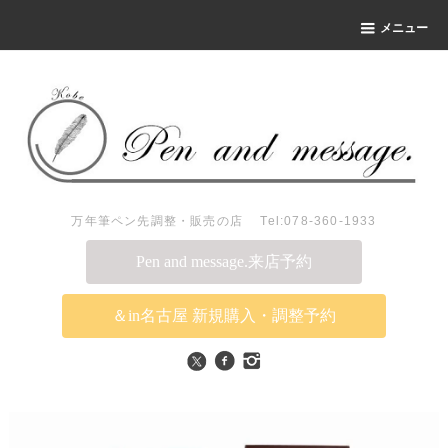
メニュー
万年筆ペン先調整・販売の店 Tel:078-360-1933
Pen and message.来店予約
＆in名古屋 新規購入・調整予約