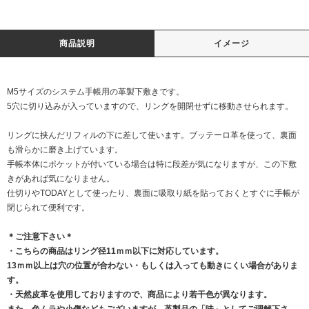
商品説明
イメージ
M5サイズのシステム手帳用の革製下敷きです。
5穴に切り込みが入っていますので、リングを開閉せずに移動させられます。
リングに挟んだリフィルの下に差して使います。ブッテーロ革を使って、裏面
も滑らかに磨き上げています。
手帳本体にポケットが付いている場合は特に段差が気になりますが、この下敷
きがあれば気になりません。
仕切りやTODAYとして使ったり、裏面に吸取り紙を貼っておくとすぐに手帳が
閉じられて便利です。
＊ご注意下さい＊
・こちらの商品はリング径11ｍｍ以下に対応しています。
13ｍｍ以上は穴の位置が合わない・もしくは入っても動きにくい場合がありま
す。
・天然皮革を使用しておりますので、商品により若干色が異なります。
また、色ムラや小傷などもございますが、革製品の「味」としてご理解下さ