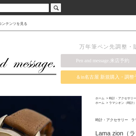
コンテンツを見る
万年筆ペン先調整・販売の
Pen and message.来店予約
＆in名古屋 新規購入・調整
ホーム
>
時計・アクセサリ
ホーム
>
ラマシオン（時計
時計・アクセサリー
ラ
Lama zion（