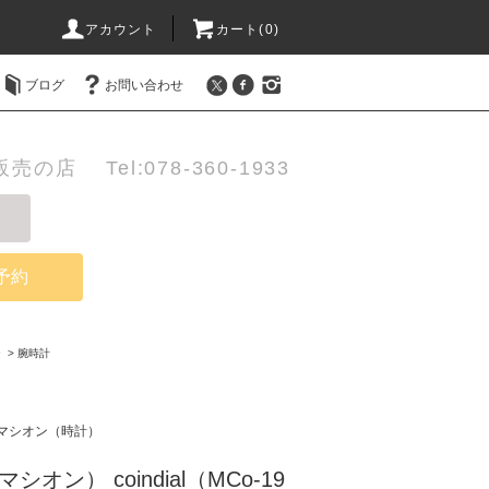
アカウント
カート(0)
ブログ
お問い合わせ
店 Tel:078-360-1933
予約
ー
>
腕時計
）
マシオン（時計）
ラマシオン） coindial（MCo-19