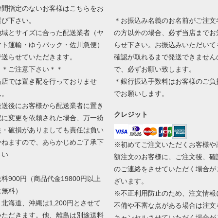
時間指定のないお客様はこちらをお
選び下さい。
＊お振込み名義のお名前がご注文
地域とサイズに合った配送業者（ヤ
の方以外の場合、必ず当店までお
マト運輸・ゆうパック・佐川急便）
らせ下さい。お振込みいただいて
で送らせていただきます。
確認が取れるまで発送できません
＊＊ご注意下さい＊＊
で、必ずお願い致します。
当店では置き配を行っておりませ
＊銀行振込手数料はお客様のご負
ん。
でお願いします。
発送後にお客様から配送業者に置き
クレジット
配に変更を依頼された場合、万一紛
失・破損がありましても責任は負い
かねますので、あらかじめご了承下
※初めてご注文いただくお客様や
さい
額注文のお客様に、ご注文後、確
のご連絡をさせていただく場合が
送料900円（商品代金19800円以上
ざいます。
は無料）
※不正利用防止のため、注文情報
＊北海道、沖縄は1,200円とさせて
不備や不審な点がある場合は注文
いただきます。他、離島は別途送料
キャンセルさせていただく場合が