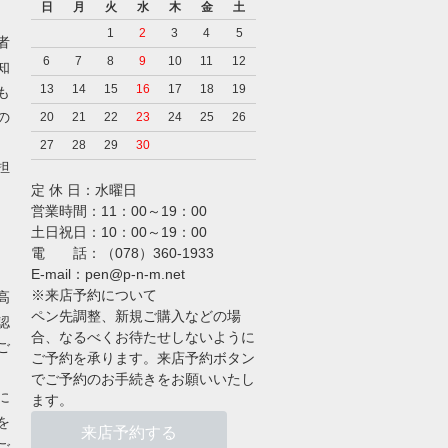
日
月
火
水
木
金
土
1
2
3
4
5
者
6
7
8
9
10
11
12
知
13
14
15
16
17
18
19
も
の
20
21
22
23
24
25
26
27
28
29
30
担
定 休 日：水曜日
営業時間：11：00～19：00
土日祝日：10：00～19：00
電 話：（078）360-1933
E-mail：pen@p-n-m.net
※来店予約について
高
ペン先調整、新規ご購入などの場
認
合、なるべくお待たせしないように
ご
ご予約を承ります。来店予約ボタン
でご予約のお手続きをお願いいたし
に
ます。
を
来店予約する
ご