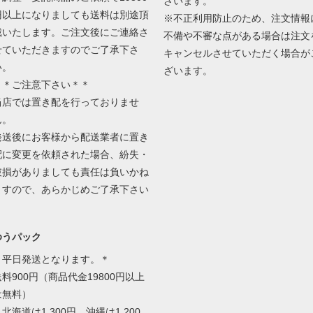
ざいます。
円以上になりましても送料は別途頂
※不正利用防止のため、注文情報
戴いたします。ご注文後にご連絡さ
不備や不審な点がある場合は注文
せていただきますのでご了承下さ
キャンセルさせていただく場合が
い。
ざいます。
＊＊ご注意下さい＊＊
当店では置き配を行っておりませ
ん。
発送後にお客様から配送業者に置き
配に変更を依頼された場合、紛失・
破損がありましても責任は負いかね
ますので、あらかじめご了承下さい
ゆうパック
＊平日発送となります。＊
送料900円（商品代金19800円以上
は無料）
北海道は1,300円、沖縄は1,200