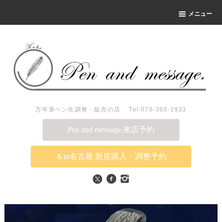
メニュー
万年筆ペン先調整・販売の店 Tel:078-360-1933
Pen and message.来店予約
＆in名古屋 新規購入・調整予約