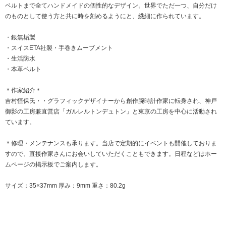
ベルトまで全てハンドメイドの個性的なデザイン。世界でただ一つ、自分だけ
のものとして使う方と共に時を刻めるようにと、繊細に作られています。
・銀無垢製
・スイスETA社製・手巻きムーブメント
・生活防水
・本革ベルト
＊作家紹介＊
吉村恒保氏・・グラフィックデザイナーから創作腕時計作家に転身され、神戸
御影の工房兼直営店「ガルレルトンデュトン」と東京の工房を中心に活動され
ています。
＊修理・メンテナンスも承ります。当店で定期的にイベントも開催しておりま
すので、直接作家さんにお会いしていただくこともできます。日程などはホー
ムページの掲示板でご案内します。
サイズ：35×37mm 厚み：9mm 重さ：80.2g