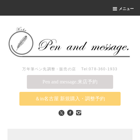
メニュー
万年筆ペン先調整・販売の店 Tel:078-360-1933
Pen and message.来店予約
＆in名古屋 新規購入・調整予約