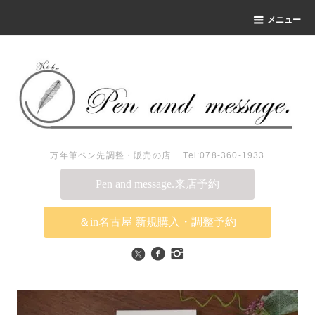
メニュー
万年筆ペン先調整・販売の店 Tel:078-360-1933
Pen and message.来店予約
＆in名古屋 新規購入・調整予約