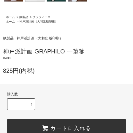
ホーム
>
紙製品
>
グラフィーロ
ホーム
>
神戸派計画（大和出版印刷）
紙製品
神戸派計画（大和出版印刷）
神戸派計画 GRAPHILO 一筆箋
DA33
825円(内税)
購入数
カートに入れる