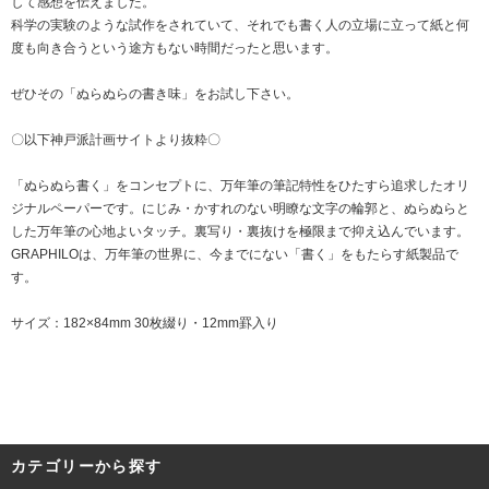
して感想を伝えました。
科学の実験のような試作をされていて、それでも書く人の立場に立って紙と何
度も向き合うという途方もない時間だったと思います。
ぜひその「ぬらぬらの書き味」をお試し下さい。
〇以下神戸派計画サイトより抜粋〇
「ぬらぬら書く」をコンセプトに、万年筆の筆記特性をひたすら追求したオリ
ジナルペーパーです。にじみ・かすれのない明瞭な文字の輪郭と、ぬらぬらと
した万年筆の心地よいタッチ。裏写り・裏抜けを極限まで抑え込んでいます。
GRAPHILOは、万年筆の世界に、今までにない「書く」をもたらす紙製品で
す。
サイズ：182×84mm 30枚綴り・12mm罫入り
カテゴリーから探す