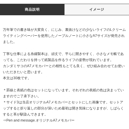
商品説明
イメージ
万年筆での書き味が大変良く、にじみ、裏抜けなどの少ないライフのLクリーム
ライティングペーパーを使用したノーブルノートに小さなA7サイズが発売され
ました。
丁寧な仕事による糸綴製本は、頑丈で、平らに開きやすく、小さなメモ帳であ
っても、こだわりを持って紙製品を作るライフの姿勢が現れています。
カンダミサコのA7メモカバーとの相性もとても良く、ぜひ組み合わせてお使い
いただきたいと思います。
本文は30枚です。
＊罫線と表紙の色はセットになっています。それぞれの表紙の色は決まってい
ますのでご了承下さい。
＊サイド3は当店オリジナルA7メモカバーとセットにした画像です。セットア
ップすると折り返しの部分が深いため最初は開き気味になりますが、しばらく
すると革が馴染んできます。
⇒Pen and message.オリジナルA7メモカバー