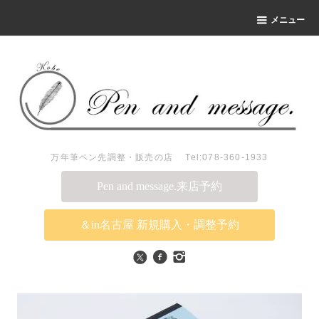
メニュー
万年筆ペン先調整・販売の店 Tel:078-360-1933
Pen and message.来店予約
＆in名古屋 新規購入・調整予約