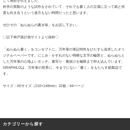
して感想を伝えました。
科学の実験のような試作をされていて、それでも書く人の立場に立って紙と何
度も向き合うという途方もない時間だったと思います。
ぜひその「ぬらぬらの書き味」をお試し下さい。
〇以下神戸派計画サイトより抜粋〇
「ぬらぬら書く」をコンセプトに、万年筆の筆記特性をひたすら追求したオリ
ジナルペーパーです。にじみ・かすれのない明瞭な文字の輪郭と、ぬらぬらと
した万年筆の心地よいタッチ。裏写り・裏抜けを極限まで抑え込んでいます。
GRAPHILOは、万年筆の世界に、今までにない「書く」をもたらす紙製品で
す。
サイズ：A5サイズ（210×148mm）32枚・64ページ
カテゴリーから探す