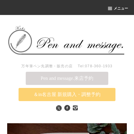
メニュー
万年筆ペン先調整・販売の店 Tel:078-360-1933
Pen and message.来店予約
＆in名古屋 新規購入・調整予約