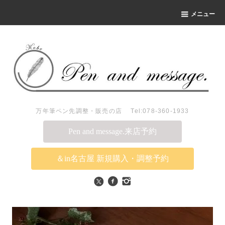
メニュー
万年筆ペン先調整・販売の店 Tel:078-360-1933
Pen and message.来店予約
＆in名古屋 新規購入・調整予約