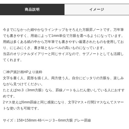
商品説明
イメージ
今までになかった細やかなラインナップをそろえた方眼罫ノートです。万年筆
でも書きやすく、用途によって1mm単位で方眼を選べるようになっています。
用紙は多くある紙の中から万年筆でも書きやすい厳選されたものを使用してお
り、にじみにくさ、書き味ともレベルの高いものになっています。
当店のオリジナルダイアリーと同じサイズなので、サブノートとしても活躍し
てくれます。
〇神戸派計画HPより抜粋
文字を書く人、図形を描く人、両方使う人。自分にピッタリの方眼を、楽しみ
ながら見つけてください。
たとえばno.3（3mm方眼）なら、罫線ノートをふだん使いしている人におすす
めです。
2マス使えば6mm罫線と同じ感覚になり、文字2マス＋行間1マスなんてスマー
トな使い方も可能です。
サイズ：158×158mm 48ページ 3～6mm方眼 グレー罫線