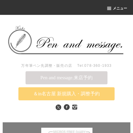
メニュー
万年筆ペン先調整・販売の店 Tel:078-360-1933
Pen and message.来店予約
＆in名古屋 新規購入・調整予約