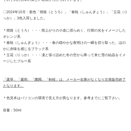
〇2024年10月・新色「燈路（とうろ）」「春暁（しゅんぎょう）」「立花（り
っか）」3色入荷しました。
＊燈路（とうろ）・・・雨上がりの小道に揺らめく、行燈の光をイメージした
オレンジ系
＊春暁（しゅんぎょう）・・・春の穏やかな夜明けの一瞬を切り取った、ほの
かに赤味を感じるブラック系
＊立花（りっか）・・・凜と張り詰めた冬の空から降って来た雪の結晶をイメ
ージしたブルー系
「露草」「霧雨」「躑躅」「秋桜」は、メーカー在庫がなくなり次第販売終了
となります。
＊色見本はパソコンの環境で見え方が異なります。参考までにご覧下さい。
容量：50ml