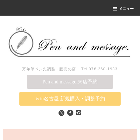
メニュー
万年筆ペン先調整・販売の店 Tel:078-360-1933
Pen and message.来店予約
＆in名古屋 新規購入・調整予約