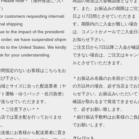
Please note＊（海外発送につい
商品の発送は入金確認後となりま
て）
す。また、お振込みの期限はご注
or customers requesting internati
日より7日間とさせていただきま
nal shipping
す。期限内のご入金が難しい場合
ue to the impact of the presidenti
は、コメントかメールでご入金日
l order, we have suspended shipm
お知らせ下さい。
nts to the United States. We kindly
ご注文日から7日以降ご入金が確
sk for your understanding.
できない場合は、ご注文はキャン
ルとさせていただきます。
時間指定のないお客様はこちらをお
選び下さい。
＊お振込み名義のお名前がご注文
地域とサイズに合った配送業者（ヤ
の方以外の場合、必ず当店までお
マト運輸・ゆうパック・佐川急便）
らせ下さい。お振込みいただいて
で送らせていただきます。
確認が取れるまで発送できません
＊＊ご注意下さい＊＊
で、必ずお願い致します。
当店では置き配を行っておりませ
＊銀行振込手数料はお客様のご負
ん。
でお願いします。
発送後にお客様から配送業者に置き
クレジット