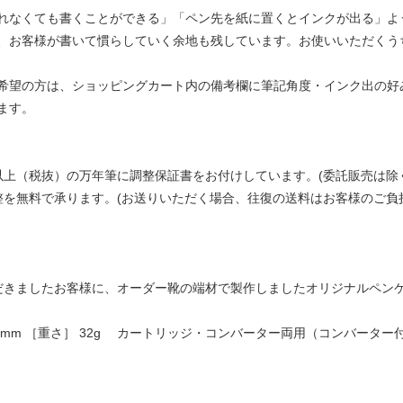
れなくても書くことができる」「ペン先を紙に置くとインクが出る」よ
、お客様が書いて慣らしていく余地も残しています。お使いいただくう
希望の方は、ショッピングカート内の備考欄に筆記角度・インク出の好み
ます。
以上（税抜）の万年筆に調整保証書をお付けしています。(委託販売は除
整を無料で承ります。(お送りいただく場合、往復の送料はお客様のご負
だきましたお客様に、オーダー靴の端材で製作しましたオリジナルペン
0.8mm ［重さ］ 32g カートリッジ・コンバーター両用（コンバーター