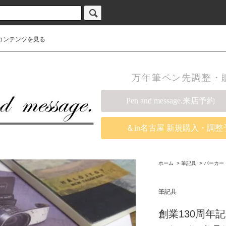
コンテンツを見る
万年筆ペン先調整・販売の
Pen and message.来店予約
＆in名古屋 新規購入・調整
ホーム
>
筆記具
>
パーカー
筆記具
創業130周年