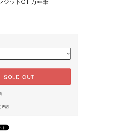
ンジットGT 万年筆
)
SOLD OUT
細
く表記