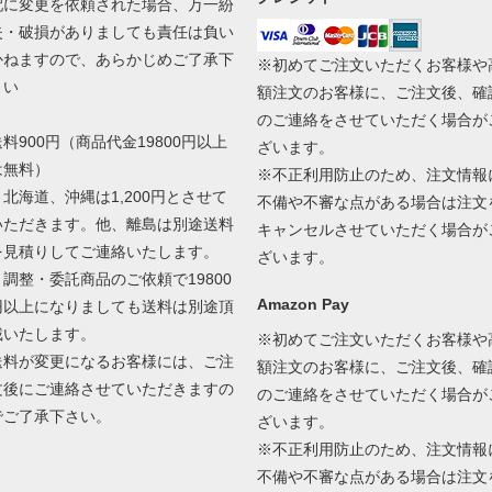
配に変更を依頼された場合、万一紛
失・破損がありましても責任は負い
かねますので、あらかじめご了承下
※初めてご注文いただくお客様や
さい
額注文のお客様に、ご注文後、確
のご連絡をさせていただく場合が
送料900円（商品代金19800円以上
ざいます。
は無料）
※不正利用防止のため、注文情報
＊北海道、沖縄は1,200円とさせて
不備や不審な点がある場合は注文
いただきます。他、離島は別途送料
キャンセルさせていただく場合が
を見積りしてご連絡いたします。
ざいます。
＊調整・委託商品のご依頼で19800
Amazon Pay
円以上になりましても送料は別途頂
戴いたします。
※初めてご注文いただくお客様や
送料が変更になるお客様には、ご注
額注文のお客様に、ご注文後、確
文後にご連絡させていただきますの
のご連絡をさせていただく場合が
でご了承下さい。
ざいます。
※不正利用防止のため、注文情報
不備や不審な点がある場合は注文