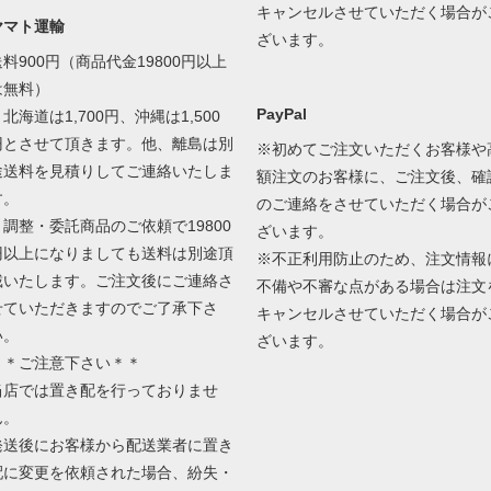
キャンセルさせていただく場合が
ヤマト運輸
ざいます。
送料900円（商品代金19800円以上
は無料）
PayPal
北海道は1,700円、沖縄は1,500
円とさせて頂きます。他、離島は別
※初めてご注文いただくお客様や
途送料を見積りしてご連絡いたしま
額注文のお客様に、ご注文後、確
す。
のご連絡をさせていただく場合が
＊調整・委託商品のご依頼で19800
ざいます。
円以上になりましても送料は別途頂
※不正利用防止のため、注文情報
戴いたします。ご注文後にご連絡さ
不備や不審な点がある場合は注文
せていただきますのでご了承下さ
キャンセルさせていただく場合が
い。
ざいます。
＊＊ご注意下さい＊＊
当店では置き配を行っておりませ
ん。
発送後にお客様から配送業者に置き
配に変更を依頼された場合、紛失・