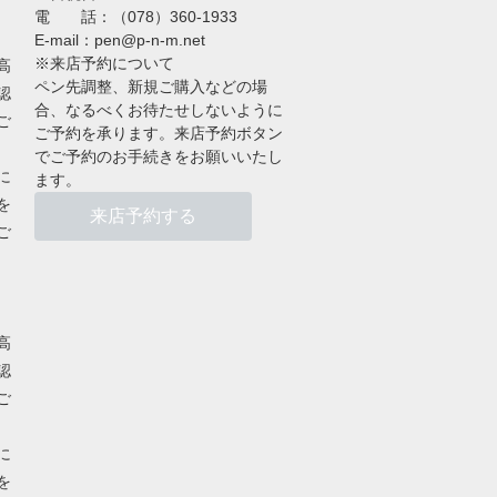
電 話：（078）360-1933
E-mail：pen@p-n-m.net
※来店予約について
高
ペン先調整、新規ご購入などの場
認
合、なるべくお待たせしないように
ご
ご予約を承ります。来店予約ボタン
でご予約のお手続きをお願いいたし
に
ます。
を
来店予約する
ご
高
認
ご
に
を