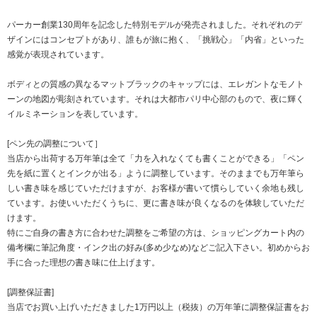
パーカー創業130周年を記念した特別モデルが発売されました。それぞれのデ
ザインにはコンセプトがあり、誰もが旅に抱く、「挑戦心」「内省」といった
感覚が表現されています。
ボディとの質感の異なるマットブラックのキャップには、エレガントなモノト
ーンの地図が彫刻されています。それは大都市パリ中心部のもので、夜に輝く
イルミネーションを表しています。
[ペン先の調整について］
当店から出荷する万年筆は全て「力を入れなくても書くことができる」「ペン
先を紙に置くとインクが出る」ように調整しています。そのままでも万年筆ら
しい書き味を感じていただけますが、お客様が書いて慣らしていく余地も残し
ています。お使いいただくうちに、更に書き味が良くなるのを体験していただ
けます。
特にご自身の書き方に合わせた調整をご希望の方は、ショッピングカート内の
備考欄に筆記角度・インク出の好み(多め少なめ)などご記入下さい。初めからお
手に合った理想の書き味に仕上げます。
[調整保証書]
当店でお買い上げいただきました1万円以上（税抜）の万年筆に調整保証書をお