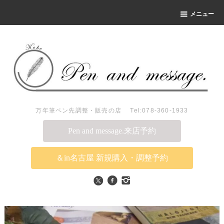
メニュー
万年筆ペン先調整・販売の店 Tel:078-360-1933
Pen and message.来店予約
＆in名古屋 新規購入・調整予約