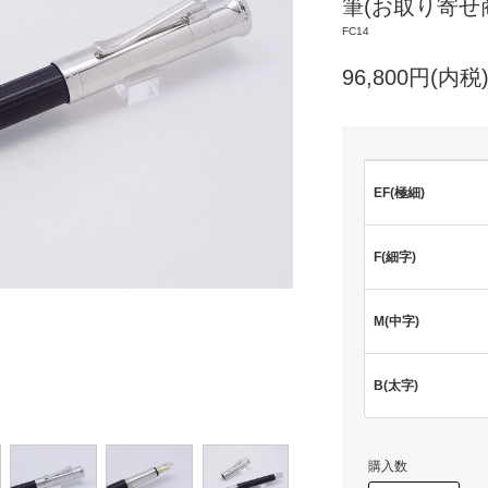
筆(お取り寄せ
FC14
96,800円(内税
EF(極細)
F(細字)
M(中字)
B(太字)
購入数