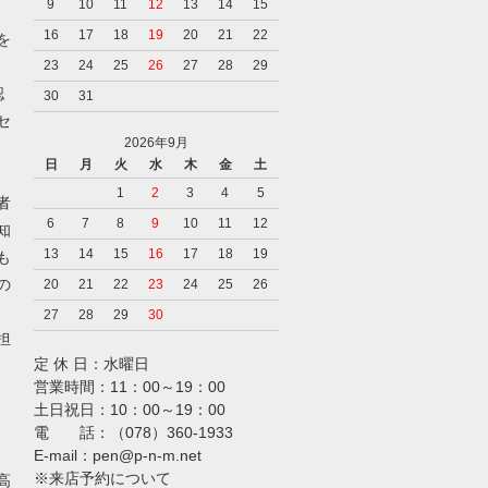
9
10
11
12
13
14
15
16
17
18
19
20
21
22
を
23
24
25
26
27
28
29
認
30
31
セ
2026年9月
日
月
火
水
木
金
土
1
2
3
4
5
者
6
7
8
9
10
11
12
知
13
14
15
16
17
18
19
も
の
20
21
22
23
24
25
26
27
28
29
30
担
定 休 日：水曜日
営業時間：11：00～19：00
土日祝日：10：00～19：00
電 話：（078）360-1933
E-mail：pen@p-n-m.net
※来店予約について
高