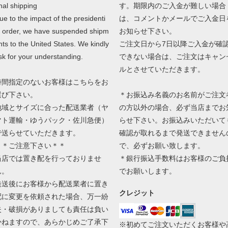
nal shipping
す。期限内のご入金が難しい場合
ue to the impact of the presidenti
は、コメントかメールでご入金日
l order, we have suspended shipm
お知らせ下さい。
nts to the United States. We kindly
ご注文日から7日以降ご入金が確
sk for your understanding.
できない場合は、ご注文はキャン
ルとさせていただきます。
時間指定のないお客様はこちらをお
選び下さい。
＊お振込み名義のお名前がご注文
地域とサイズに合った配送業者（ヤ
の方以外の場合、必ず当店までお
マト運輸・ゆうパック・佐川急便）
らせ下さい。お振込みいただいて
で送らせていただきます。
確認が取れるまで発送できません
＊＊ご注意下さい＊＊
で、必ずお願い致します。
当店では置き配を行っておりませ
＊銀行振込手数料はお客様のご負
ん。
でお願いします。
発送後にお客様から配送業者に置き
クレジット
配に変更を依頼された場合、万一紛
失・破損がありましても責任は負い
かねますので、あらかじめご了承下
※初めてご注文いただくお客様や