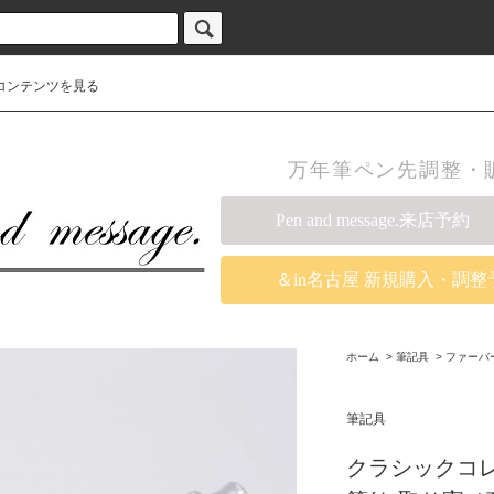
コンテンツを見る
万年筆ペン先調整・販売の
Pen and message.来店予約
＆in名古屋 新規購入・調整
ホーム
>
筆記具
>
ファーバ
筆記具
クラシックコレ