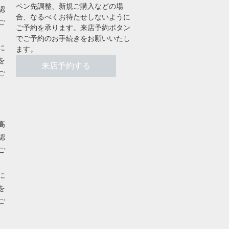
ペン先調整、新規ご購入などの場
認
合、なるべくお待たせしないように
ご
ご予約を承ります。来店予約ボタン
でご予約のお手続きをお願いいたし
に
ます。
を
来店予約する
ご
高
認
ご
に
を
ご