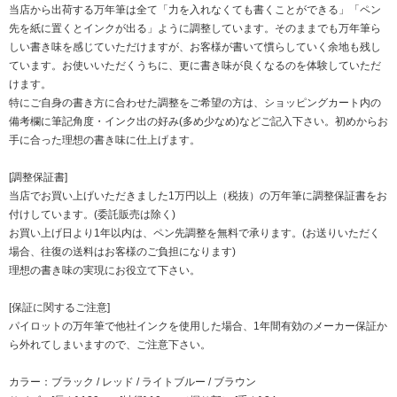
当店から出荷する万年筆は全て「力を入れなくても書くことができる」「ペン
先を紙に置くとインクが出る」ように調整しています。そのままでも万年筆ら
しい書き味を感じていただけますが、お客様が書いて慣らしていく余地も残し
ています。お使いいただくうちに、更に書き味が良くなるのを体験していただ
けます。
特にご自身の書き方に合わせた調整をご希望の方は、ショッピングカート内の
備考欄に筆記角度・インク出の好み(多め少なめ)などご記入下さい。初めからお
手に合った理想の書き味に仕上げます。
[調整保証書]
当店でお買い上げいただきました1万円以上（税抜）の万年筆に調整保証書をお
付けしています。(委託販売は除く)
お買い上げ日より1年以内は、ペン先調整を無料で承ります。(お送りいただく
場合、往復の送料はお客様のご負担になります)
理想の書き味の実現にお役立て下さい。
[保証に関するご注意]
パイロットの万年筆で他社インクを使用した場合、1年間有効のメーカー保証か
ら外れてしまいますので、ご注意下さい。
カラー：ブラック / レッド / ライトブルー / ブラウン