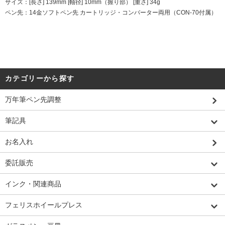
サイズ：[長さ] 139mm [軸径] 10mm（握り部） [重さ] 34g
ペン先：14金ソフトペン先 カートリッジ・コンバーター両用（CON-70付属）
カテゴリーから探す
万年筆ペン先調整
筆記具
お名入れ
委託販売
インク・関連商品
フェリスホイールプレス