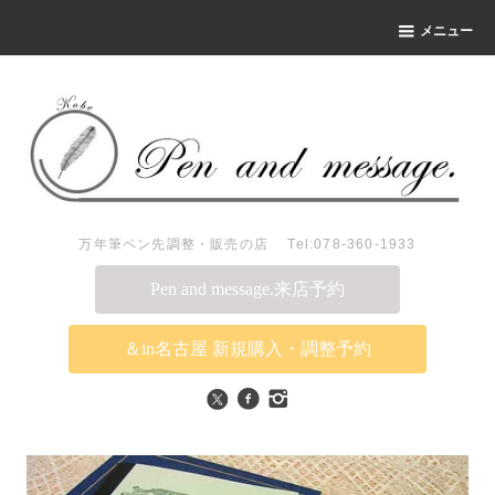
メニュー
万年筆ペン先調整・販売の店 Tel:078-360-1933
Pen and message.来店予約
＆in名古屋 新規購入・調整予約