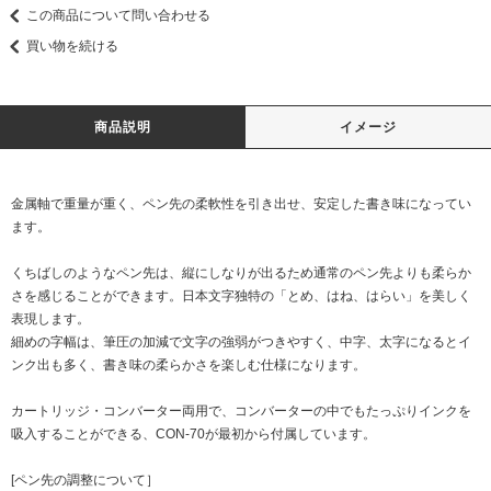
この商品について問い合わせる
買い物を続ける
商品説明
イメージ
金属軸で重量が重く、ペン先の柔軟性を引き出せ、安定した書き味になってい
ます。
くちばしのようなペン先は、縦にしなりが出るため通常のペン先よりも柔らか
さを感じることができます。日本文字独特の「とめ、はね、はらい」を美しく
表現します。
細めの字幅は、筆圧の加減で文字の強弱がつきやすく、中字、太字になるとイ
ンク出も多く、書き味の柔らかさを楽しむ仕様になります。
カートリッジ・コンバーター両用で、コンバーターの中でもたっぷりインクを
吸入することができる、CON-70が最初から付属しています。
[ペン先の調整について］