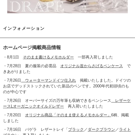
インフォメーション
ホームページ掲載商品情報
・8月1日
そのまま書けるメモホルダー
一部再入荷しました
・7月28日 夏の服装の必需品
オリジナル首からさげるペンケース
で
きあがりました
・7月26日
ウォーターマンドイツ仕入れ
掲載いたしました。ドイツの
お店でデッドストックされていた新品のペンです。2000年代初頭頃のも
のが中心です
・7月26日 オーバーサイズの万年筆も収納できるペンシース
レザーケ
ースLオーガニックオイルドレザー
再入荷いたしました
・7月20日
オリジナル商品「そのまま使えるメモホルダー」
6柄、掲載
しました
・7月16日 バゲラ レザートレイ「
ブラック
／
ダークブラウン
／
ライト