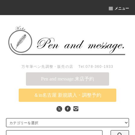
メニュー
万年筆ペン先調整・販売の店 Tel:078-360-1933
Pen and message.来店予約
＆in名古屋 新規購入・調整予約