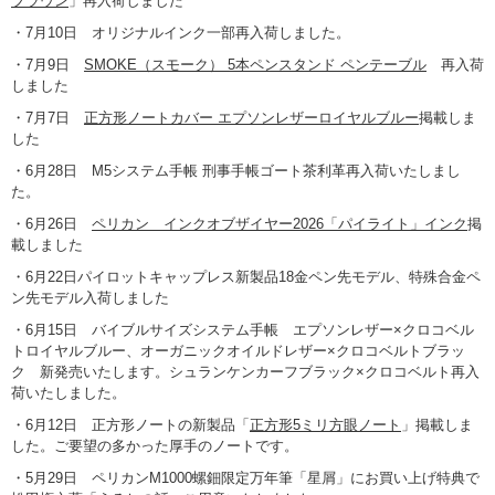
ブラウン
」再入荷しました
・7月10日
オリジナルインク一部再入荷しました。
・7月9日
SMOKE（スモーク） 5本ペンスタンド ペンテーブル
再入荷
しました
・7月7日
正方形ノートカバー エプソンレザーロイヤルブルー
掲載しま
した
・6月28日
M5システム手帳 刑事手帳ゴート茶利革再入荷いたしまし
た。
・6月26日
ペリカン インクオブザイヤー2026「パイライト」インク
掲
載しました
・6月22日
パイロットキャップレス新製品18金ペン先モデル、特殊合金ペ
ン先モデル
入荷しました
・6月15日
バイブルサイズシステム手帳 エプソンレザー×クロコベル
トロイヤルブルー
、オーガニックオイルドレザー×クロコベルトブラッ
ク
新発売いたします。シュランケンカーフブラック×クロコベルト再入
荷いたしました。
・6月12日
正方形ノートの新製品「
正方形5ミリ方眼ノート
」掲載しま
した。
ご要望の多かった厚手のノートです。
・5月29日
ペリカンM1000螺鈿限定万年筆「星屑」
にお買い上げ特典で