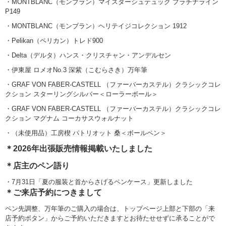
・
MONTBLANC（モンブラン）マイスターシュテュック プラチナライン
P149
・MONTBLANC（モンブラン）ヘリテイジコレクション 1912
・Pelikan（ペリカン）トレド900
・Delta（デルタ）ハンス・クリスチャン・アンデルセン
・伊東屋 ロメオNo.3 深紫（こむらさき）万年筆
・GRAF VON FABER-CASTELL （ファーバーカステル）クラシックコレ
クション スターリングシルバー＜ローラーボール＞
・GRAF VON FABER-CASTELL （ファーバーカステル）クラシックコレ
クション マグナム コーカサスウォルナット
・（未使用品）工房楔 パトリオット 桑＜ボールペン＞
＊2026年出張販売情報掲載いたしました
＊店主のペン語り
・7月31日「夏の服装と首からさげるペンケース」更新しました
＊ご来店予約につきまして
ペン先調整、万年筆のご購入の場合は、トップページ上部と下部の「来
店予約ボタン」からご予約いただきますとお待たせせずに承ることがで