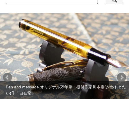
Pen and message.オリジナル万年筆 根付作家川本泰(かわもとた
い)作「自在龍」