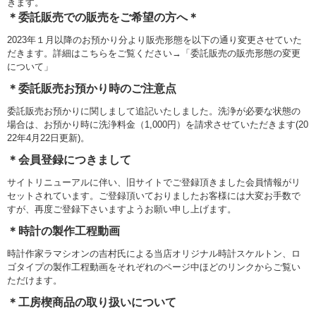
きます。
＊委託販売での販売をご希望の方へ＊
2023年１月以降のお預かり分より販売形態を以下の通り変更させていた
だきます。詳細はこちらをご覧ください→「
委託販売の販売形態の変更
について
」
＊委託販売お預かり時のご注意点
委託販売お預かりに関しまして追記いたしました。
洗浄が必要な状態の
場合は、お預かり時に洗浄料金（1,000円）を請求させていただきます(20
22年4月22日更新)。
＊会員登録につきまして
サイトリニューアルに伴い、旧サイトでご登録頂きました会員情報がリ
セットされています。ご登録頂いておりましたお客様には大変お手数で
すが、再度ご登録下さいますようお願い申し上げます。
＊時計の製作工程動画
時計作家ラマシオンの吉村氏による当店オリジナル時計
スケルトン
、
ロ
ゴタイプ
の製作工程動画をそれぞれのページ中ほどのリンクからご覧い
ただけます。
＊工房楔商品の取り扱いについて