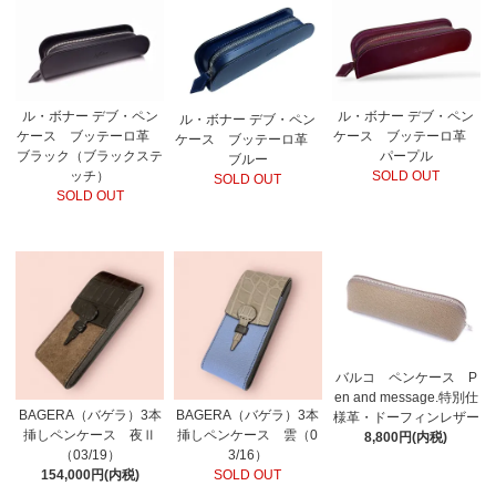
ル・ボナー デブ・ペン
ル・ボナー デブ・ペン
ル・ボナー デブ・ペン
ケース ブッテーロ革
ケース ブッテーロ革
ケース ブッテーロ革
ブラック（ブラックステ
パープル
ブルー
ッチ）
SOLD OUT
SOLD OUT
SOLD OUT
バルコ ペンケース P
en and message.特別仕
BAGERA（バゲラ）3本
BAGERA（バゲラ）3本
様革・ドーフィンレザー
挿しペンケース 夜Ⅱ
挿しペンケース 雲（0
8,800円(内税)
（03/19）
3/16）
154,000円(内税)
SOLD OUT