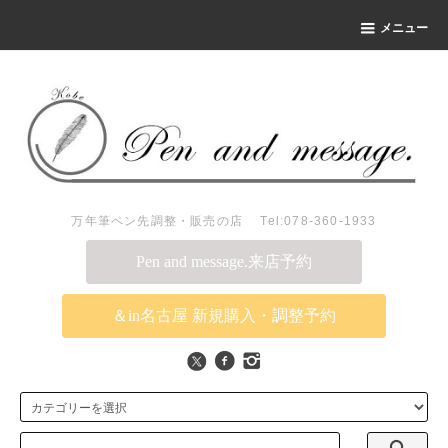
メニュー
万年筆ペン先調整・販売の店 Tel:078-360-1933
Pen and message.来店予約
＆in名古屋 新規購入・調整予約