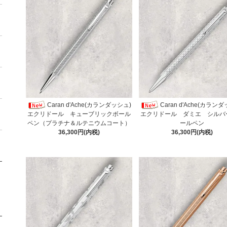
Caran d'Ache(カランダッシュ)
Caran d'Ache(カラン
エクリドール キューブリックボール
エクリドール ダミエ シルバ
ペン（プラチナ＆ルテニウムコート）
ールペン
36,300円(内税)
36,300円(内税)