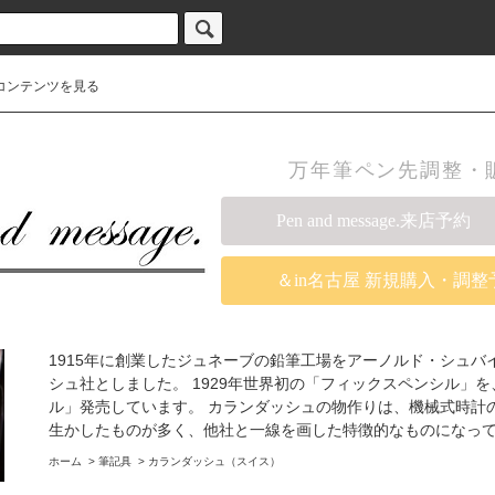
コンテンツを見る
万年筆ペン先調整・販売の
Pen and message.来店予約
＆in名古屋 新規購入・調整
1915年に創業したジュネーブの鉛筆工場をアーノルド・シュバ
シュ社としました。 1929年世界初の「フィックスペンシル」を
ル」発売しています。 カランダッシュの物作りは、機械式時計
生かしたものが多く、他社と一線を画した特徴的なものになっ
ホーム
>
筆記具
>
カランダッシュ（スイス）