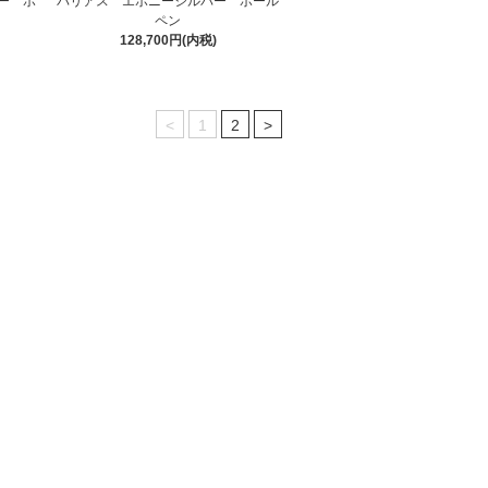
ー ボ
バリアス エボニーシルバー ボール
ペン
128,700円(内税)
<
1
2
>