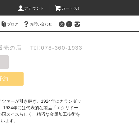
アカウント
カート(0)
ブログ
お問い合わせ
店 Tel:078-360-1933
予約
イツァーが引き継ぎ、1924年にカランダッ
、1934年には代表的な製品「エクリドー
の国スイスらしく、精巧な金属加工技術を
ています。