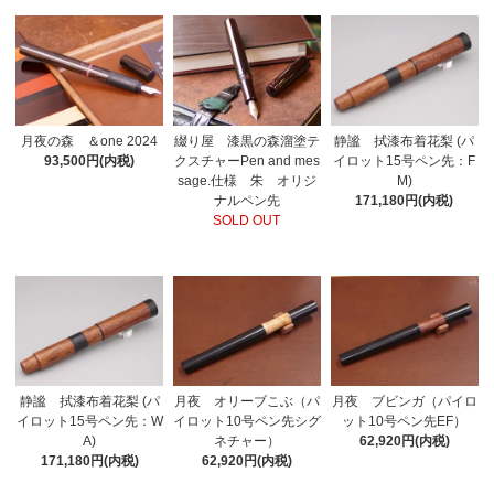
月夜の森 ＆one 2024
綴り屋 漆黒の森溜塗テ
静謐 拭漆布着花梨 (パ
93,500円(内税)
クスチャーPen and mes
イロット15号ペン先：F
sage.仕様 朱 オリジ
M)
ナルペン先
171,180円(内税)
SOLD OUT
月夜 ブビンガ（パイロ
静謐 拭漆布着花梨 (パ
月夜 オリーブこぶ（パ
ット10号ペン先EF）
イロット15号ペン先：W
イロット10号ペン先シグ
62,920円(内税)
A)
ネチャー）
171,180円(内税)
62,920円(内税)