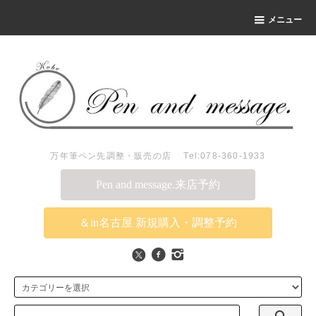
メニュー
万年筆ペン先調整・販売の店 Tel:078-360-1933
Pen and message.来店予約
＆in名古屋 新規購入・調整予約