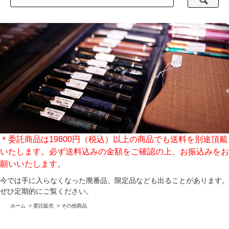
＊委託商品は19800円（税込）以上の商品でも送料を別途頂戴
いたします。必ず送料込みの金額をご確認の上、お振込みをお
願いいたします。
今では手に入らなくなった廃番品、限定品なども出ることがあります。
ぜひ定期的にご覧ください。
ホーム
>
委託販売
>
その他商品