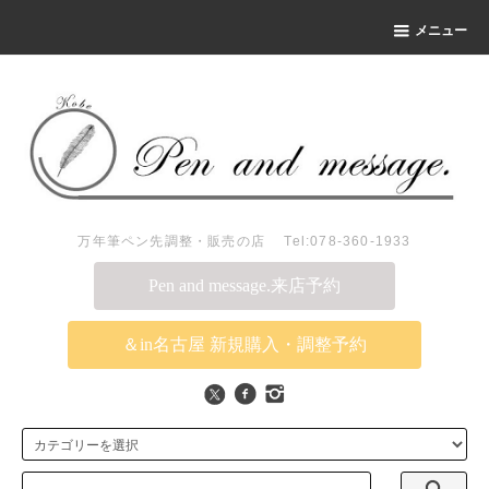
メニュー
万年筆ペン先調整・販売の店 Tel:078-360-1933
Pen and message.来店予約
＆in名古屋 新規購入・調整予約