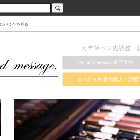
コンテンツを見る
万年筆ペン先調整・販売の
Pen and message.来店予約
＆in名古屋 新規購入・調整