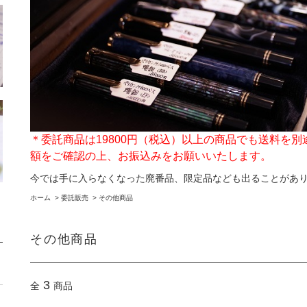
＊委託商品は19800円（税込）以上の商品でも送料を
額をご確認の上、お振込みをお願いいたします。
今では手に入らなくなった廃番品、限定品なども出ることがあ
ホーム
>
委託販売
>
その他商品
その他商品
3
全
商品