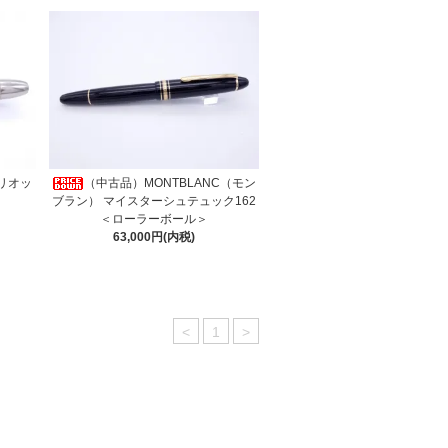
リオッ
（中古品）MONTBLANC（モン
ブラン） マイスターシュテュック162
＜ローラーボール＞
63,000円(内税)
<
1
>