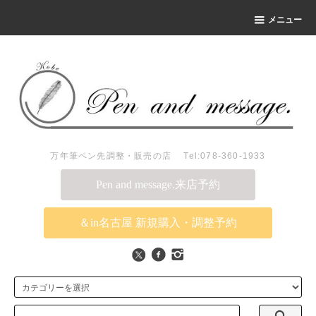
メニュー
万年筆ペン先調整・販売の店 Tel:078-360-1933
Pen and message.来店予約
＆in名古屋 新規購入・調整予約