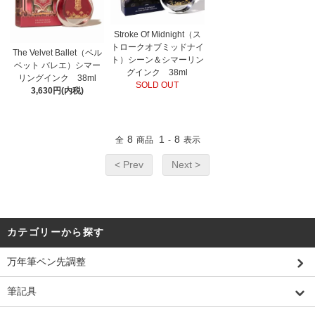
Stroke Of Midnight（ス
トロークオブミッドナイ
The Velvet Ballet（ベル
ト）シーン＆シマーリン
ベット バレエ）シマー
グインク 38ml
リングインク 38ml
SOLD OUT
3,630円(内税)
8
1
8
全
商品
-
表示
< Prev
Next >
カテゴリーから探す
万年筆ペン先調整
筆記具