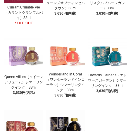
ューンズオブティンセル
リスタルブルーレガシ
Currant Crumble Pie
タウン）38ml
ー）38ml
（カラントクランプルパ
3,630円(内税)
3,630円(内税)
イ）38ml
SOLD OUT
Wonderland In Coral
Edwards Gardens（エド
Queen Allium（クイーン
（ワンダーランドインコ
ワーズガーデン）シマー
アリューム）シマーリン
ーラル）シマーリングイ
リングインク 38ml
グインク 38ml
ンク 38ml
3,630円(内税)
3,630円(内税)
3,630円(内税)