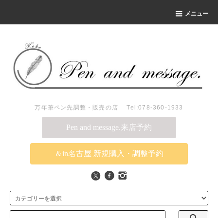
メニュー
万年筆ペン先調整・販売の店 Tel:078-360-1933
Pen and message.来店予約
＆in名古屋 新規購入・調整予約