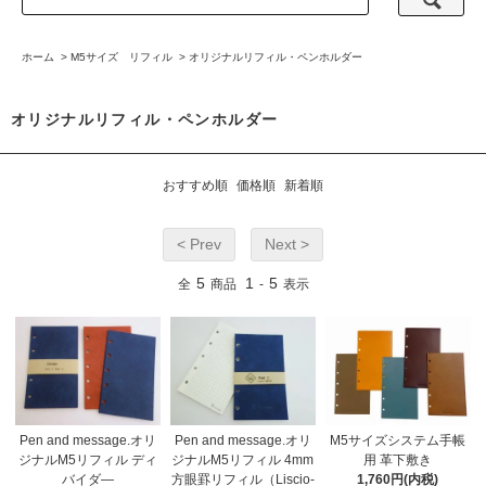
ホーム
>
M5サイズ リフィル
>
オリジナルリフィル・ペンホルダー
オリジナルリフィル・ペンホルダー
おすすめ順
価格順
新着順
< Prev
Next >
5
1
5
全
商品
-
表示
Pen and message.オリ
Pen and message.オリ
M5サイズシステム手帳
ジナルM5リフィル 4mm
ジナルM5リフィル ディ
用 革下敷き
方眼罫リフィル（Liscio-
バイダ―
1,760円(内税)