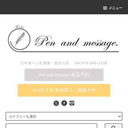
メニュー
万年筆ペン先調整・販売の店 Tel:078-360-1933
Pen and message.来店予約
＆in名古屋 新規購入・調整予約