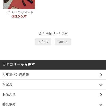
トラベルインクポット
SOLD OUT
1
1
1
全
商品
-
表示
< Prev
Next >
カテゴリーから探す
万年筆ペン先調整
筆記具
お名入れ
委託販売