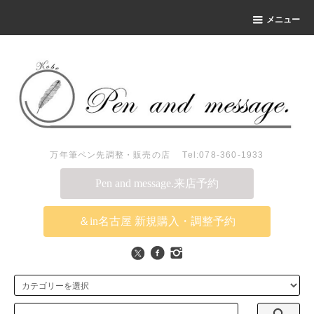
メニュー
万年筆ペン先調整・販売の店 Tel:078-360-1933
Pen and message.来店予約
＆in名古屋 新規購入・調整予約