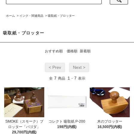
ホーム
>
インク・関連商品
>
吸取紙・ブロッター
吸取紙・ブロッター
おすすめ順
価格順
新着順
< Prev
Next >
7
1
7
全
商品
-
表示
SMOKE（スモーク）ブ
コレクト 吸取紙 P-200
木のブロッター
ロッター「パゴダ」
198円(内税)
16,500円(内税)
29,700円(内税)